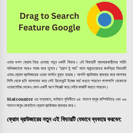
ল্যাপটপের কি-বোর্ড কাজ না করলে যা করবেন
‘ফেককল’ ম্যালওয়্যার থেকে সাবধান
এবার গুগল ক্রোম নিয়ে এসেছে নতুন একটি ফিচার। এই ফিচারটি ব্যবহারকারীদের সার্চিং
ব্যবহারকারীদের জন্যে হোয়াটসঅ্যাপ নিয়ে আসছে নতুন সুবিধা
অভিজ্ঞতাকে আরও সহজ করে তুলবে। ‘ড্রাগ টু সার্চ’ নামে অ্যান্ডয়েডের জনপ্রিয় ফিচারটি
এবার ক্রোম ব্রাউজারের ওয়েব ভার্সনে যুক্ত হয়েছে। আপনি ব্রাউজার ব্যবহার করে আপনার
পিসি থেকে ছবি আপলোড করে সেই রিলেভেন্ট ইমেজ সার্চ করতে পারবেন পাশাপাশি যেকোনো
ওয়েবপেইজ থেকেও কোন একটি অংশ সিলেক্ট করে সেইম কাজটি করতে পারবেন।
লাইটস্পাই স্পাইওয়্যার তথ্য চুরি করে অকেজো করতে পারে আপনার আইফোন
Statcounter
এর তথ্যমতে, বর্তমানে পৃথিবীতে ৬৪ শতাংশ মানুষ কম্পিউটারে এবং ৬৬
ডিভাইসটি
শতাংশ মানুষ মোবাইলে ক্রোম ব্রাউজার ব্যবহার করে।
ক্রোম ব্রাউজারের নতুন এই ফিচারটি যেভাবে ব্যবহার করবেন:
আপনার ফেসবুক ও গুগল অ্যাকাউন্ট ব্যবহার করে অন্য সাইটগুলিতে লগইন করা কি
নিরাপদ?