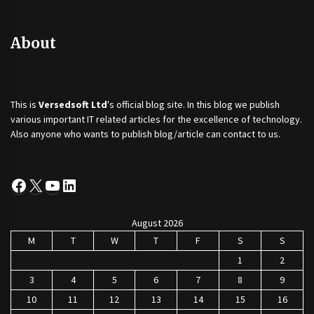
About
This is
Versedsoft Ltd
's official blog site. In this blog we publish
various important IT related articles for the excellence of technology.
Also anyone who wants to publish blog/article can contact to us.
Facebook
X
YouTube
LinkedIn
August 2026
M
T
W
T
F
S
S
1
2
3
4
5
6
7
8
9
10
11
12
13
14
15
16