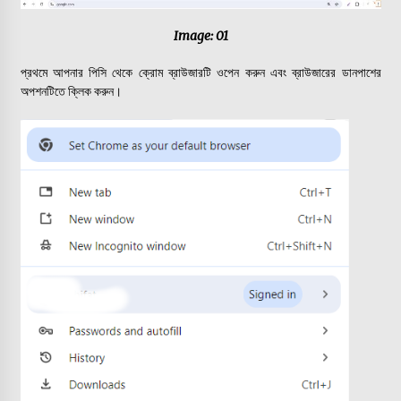
Image: 01
আইফোনে জিমেইল অ্যাপে জেমিনি, মিলবে যে সুবিধা
প্রথমে আপনার পিসি থেকে ক্রোম ব্রাউজারটি ওপেন করুন এবং ব্রাউজারের ডানপাশের
অপশনটিতে ক্লিক করুন।
কিভাবে আপনার স্মার্টফোনের ইন্টারনেট গতি বাড়াবেন
এআই চ্যাটবট গুগল জেমিনি এর নতুন আপডেট
যে বিষয় গুলো আপনার স্মার্টফোনকে সাইবার আক্রমণ থেকে রক্ষা করবে
সাইবার আক্রমণ থেকে নিজেকে রক্ষা করতে ব্যবহার করুন অ্যান্টিভাইরাস