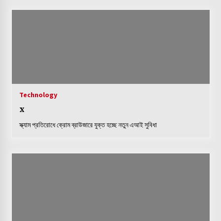
আইফোনে জিমেইল অ্যাপে জেমিনি, মিলবে যে সুবিধা
কিভাবে আপনার স্মার্টফোনের ইন্টারনেট গতি বাড়াবেন
Technology
x
এআই চ্যাটবট গুগল জেমিনি এর নতুন আপডেট
স্ক্যাম প্রতিরোধে ক্রোম ব্রাউজারে যুক্ত হচ্ছে নতুন এআই সুবিধা
যে বিষয় গুলো আপনার স্মার্টফোনকে সাইবার আক্রমণ থেকে রক্ষা করবে
সাইবার আক্রমণ থেকে নিজেকে রক্ষা করতে ব্যবহার করুন অ্যান্টিভাইরাস