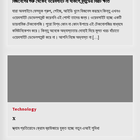
বিজনেসের শুরু থেকেই ওয়েবসাইট না থাকলে ব্র্যান্ডের বিরাট ক্ষতি
যারা অনলাইনে ফেসবুক গ্রুপ, পেইজ, আইডি খুলে বিজনেস করছেন কিন্তু এখনও
ল্যাপটপের কি-বোর্ড কাজ না করলে যা করবেন
ওয়েবসাইট ডেভেলপমেন্ট করেননি এই পোস্ট তাদের জন্য। ওয়েবসাইট হচ্ছে একটি
ডায়নামিক টেকনোলজি। পুরো বিশ্ব কোন না কোন উপায়ে এই টেকনোলজির মাধ্যমে
কমিউনিকেশন করে। কিন্তু অনেকে অভ্যস্ততার দোহাই দিয়ে মূলত খরচ বাঁচাতে
ওয়েবসাইট ডেভেলপমেন্ট করে না। আপনি নিজে অভ্যস্ত না […]
‘ফেককল’ ম্যালওয়্যার থেকে সাবধান
ব্যবহারকারীদের জন্যে হোয়াটসঅ্যাপ নিয়ে আসছে নতুন সুবিধা
লাইটস্পাই স্পাইওয়্যার তথ্য চুরি করে অকেজো করতে পারে আপনার আইফোন
ডিভাইসটি
Technology
x
স্ক্যাম প্রতিরোধে ক্রোম ব্রাউজারে যুক্ত হচ্ছে নতুন এআই সুবিধা
আপনার ফেসবুক ও গুগল অ্যাকাউন্ট ব্যবহার করে অন্য সাইটগুলিতে লগইন করা কি
নিরাপদ?