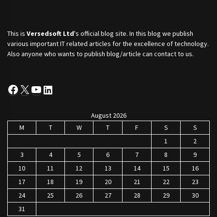
This is
Versedsoft Ltd
's official blog site. In this blog we publish
various important IT related articles for the excellence of technology.
Also anyone who wants to publish blog/article can contact to us.
Facebook
X
YouTube
LinkedIn
August 2026
M
T
W
T
F
S
S
1
2
3
4
5
6
7
8
9
10
11
12
13
14
15
16
17
18
19
20
21
22
23
24
25
26
27
28
29
30
31