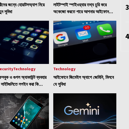
ারীদের জন্যে হোয়াটসঅ্যাপ নিয়ে
লাইটস্পাই স্পাইওয়্যার তথ্য চুরি করে
3
ন সুবিধা
অকেজো করতে পারে আপনার আইফোন
ডিভাইসটি
4
ecurity
Technology
Technology
সবুক ও গুগল অ্যাকাউন্ট ব্যবহার
আইফোনে জিমেইল অ্যাপে জেমিনি, মিলবে
 সাইটগুলিতে লগইন করা কি
যে সুবিধা