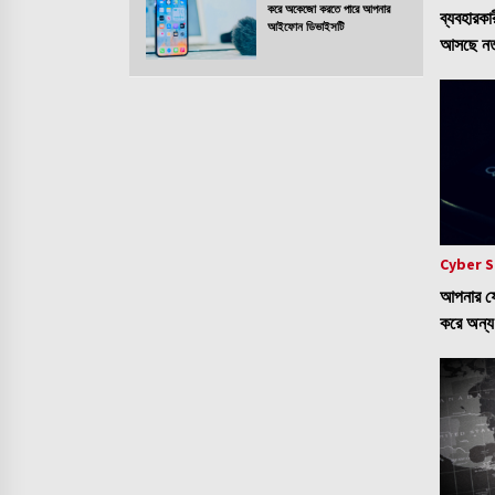
করে অকেজো করতে পারে আপনার
ব্যবহারক
আইফোন ডিভাইসটি
আসছে নতু
Cyber S
আপনার ফে
করে অন্য
নিরাপদ?