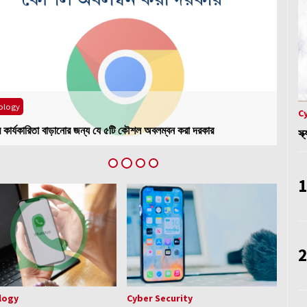
ব্যবহারকারীদের জন্যে হোয়াটসঅ্যাপ নিয়ে আসছে নতুন সুবিধা
আইফোনে জিমেইল অ্যাপে জেমিনি, মিলবে যে সুবিধা
ology
Cyber
C
যে বিষয় গুলো আপনার স্মার্টফোনকে সাইবার আক্রমণ থেকে রক্ষা
ের কি-বোর্ড কাজ না করলে যা করবেন
‘ফেকক
স্
করবে
1
2
logy
Cyber Security