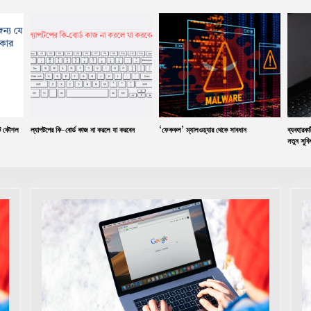
৫টি কৌশল
ল্যাপটপের কি-বোর্ড কাজ না করলে যা করবেন
‘ফেককল’ ম্যালওয়্যার থেকে সাবধান
ব্যবহারক
নতুন সুবি