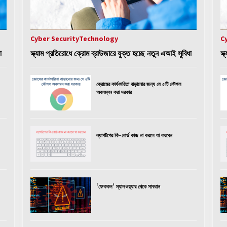
Cyber Security
Technology
C
া
স্ক্যাম প্রতিরোধে ক্রোম ব্রাউজারে যুক্ত হচ্ছে নতুন এআই সুবিধা
স্
ক্রোমের কার্যকারিতা বাড়ানোর জন্য যে ৫টি কৌশল
অবলম্বন করা দরকার
ল্যাপটপের কি-বোর্ড কাজ না করলে যা করবেন
‘ফেককল’ ম্যালওয়্যার থেকে সাবধান