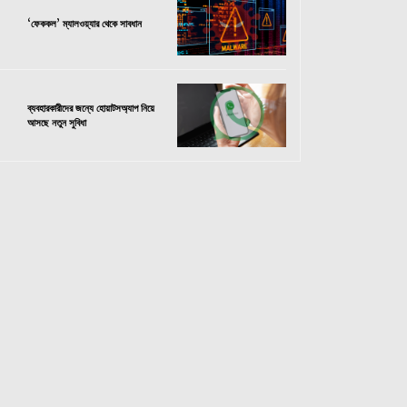
‘ফেককল’ ম্যালওয়্যার থেকে সাবধান
ব্যবহারকারীদের জন্যে হোয়াটসঅ্যাপ নিয়ে
আসছে নতুন সুবিধা